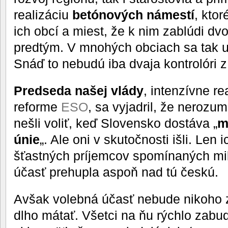
realizáciu
betónových námestí
, ktor
ich obcí a miest, že k nim zablúdi dv
predtým. V mnohých obciach sa tak u
Snáď to nebudú iba dvaja kontrolóri 
Predseda našej vlády
, intenzívne r
reforme
ESO
, sa vyjadril, že nerozu
nešli voliť, keď Slovensko dostáva „
m
únie
„. Ale oni v skutočnosti išli. Len i
šťastných príjemcov spomínaných mil
účasť prehupla aspoň nad tú českú.
Avšak volebná účasť nebude nikoho 
dlho mátať. Všetci na ňu rýchlo za