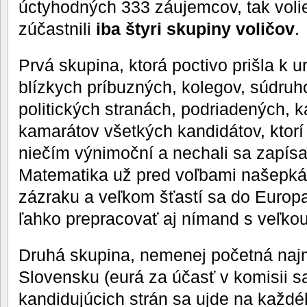
úctyhodných 333 záujemcov, tak voli
zúčastnili
iba štyri skupiny voličov
.
Prvá skupina, ktorá poctivo prišla k 
blízkych príbuzných, kolegov, súdruho
politických stranách, podriadených,
kamarátov všetkých kandidátov, ktorí 
niečím výnimoční a nechali sa zapísa
Matematika už pred voľbami našepká
zázraku a veľkom šťastí sa do Europ
ľahko prepracovať aj nímand s veľkou
Druhá skupina, nemenej početná na
Slovensku (eurá za účasť v komisii sa
kandidujúcich strán sa ujde na každ