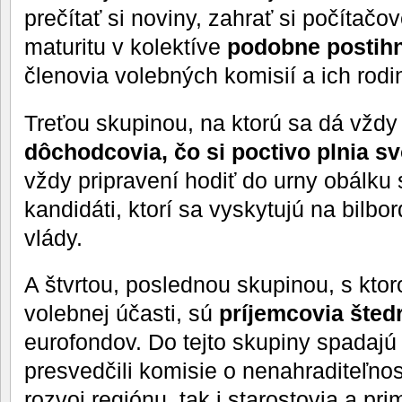
prečítať si noviny, zahrať si počítačov
maturitu v kolektíve
podobne postih
členovia volebných komisií a ich rodin
Treťou skupinou, na ktorú sa dá vždy
dôchodcovia, čo si poctivo plnia sv
vždy pripravení hodiť do urny obálku 
kandidáti, ktorí sa vyskytujú na bilb
vlády.
A štvrtou, poslednou skupinou, s ktoro
volebnej účasti, sú
príjemcovia šted
eurofondov. Do tejto skupiny spadajú t
presvedčili komisie o nenahraditeľnos
rozvoj regiónu, tak i starostovia a prim