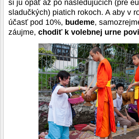
si ju opäť až po nasledujúcich (pre e
sladučkých) piatich rokoch. A aby v 
účasť pod 10%,
budeme
, samozrejm
záujme,
chodiť k volebnej urne pov