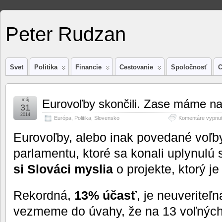
Peter Rudzan
Svet
Politika
Financie
Cestovanie
Spoločnosť
C
máj
Eurovoľby skončili. Zase máme na
31
2014
Európa
,
Politika
,
Slovensko
Komentáre vypnu
Eurovoľby, alebo inak povedané voľ
parlamentu, ktoré sa konali uplynulú 
si Slováci myslia
o projekte, ktorý je
Rekordná,
13% účasť
, je neuveriteľ
vezmeme do úvahy, že na 13 voľných