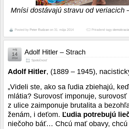
Mnísi dostávajú stravu od veriacich
Posted by
Peter Rudzan
on 31. mája 2014
Priradené tagy:
demokraci
máj
Adolf Hitler – Strach
14
2014
Spoločnosť
Adolf Hitler
, (1889 – 1945), nacistický
„Videli ste, ako sa ľudia zbiehajú, keď
mlátia? Surovosť imponuje, surovosť 
z ulice zaimponuje brutalita a bezohľ
ženám, i deťom.
Ľudia potrebujú lie
niečoho báť… Chcú mať obavy, chcú 