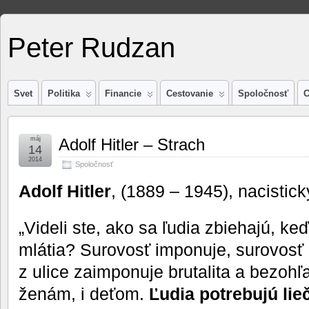
Peter Rudzan
Svet
Politika
Financie
Cestovanie
Spoločnosť
C
máj
Adolf Hitler – Strach
14
2014
Spoločnosť
Adolf Hitler
, (1889 – 1945), nacistický
„Videli ste, ako sa ľudia zbiehajú, keď
mlátia? Surovosť imponuje, surovosť 
z ulice zaimponuje brutalita a bezohľ
ženám, i deťom.
Ľudia potrebujú lie