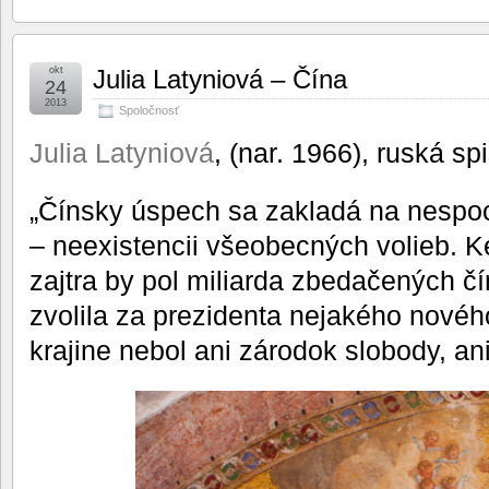
okt
Julia Latyniová – Čína
24
2013
Spoločnosť
Julia Latyniová
, (nar. 1966), ruská sp
„Čínsky úspech sa zakladá na nespoch
– neexistencii všeobecných volieb. K
zajtra by pol miliarda zbedačených č
zvolila za prezidenta nejakého novéh
krajine nebol ani zárodok slobody, ani