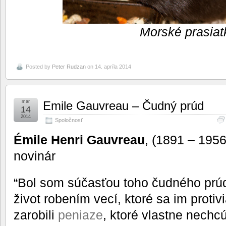
Morské prasiat
Posted by
Peter Rudzan
on 14. apríla 2014
mar
Emile Gauvreau – Čudný prúd
14
2014
Spoločnosť
Émile Henri Gauvreau
, (1891 – 1956
novinár
“Bol som súčasťou toho čudného prúdu 
život robením vecí, ktoré sa im protivi
zarobili
peniaze
, ktoré vlastne nechc