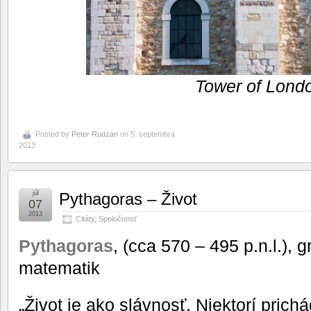
Tower of Lond
Posted by
Peter Rudzan
on 5. septembra
2013
júl
Pythagoras – Život
07
2013
Citáty
,
Spoločnosť
Pythagoras
, (cca 570 – 495 p.n.l.), g
matematik
„Život je ako slávnosť. Niektorí prichá