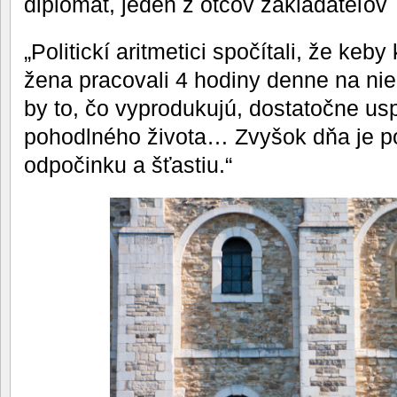
diplomat, jeden z otcov zakladateľov
„Politickí aritmetici spočítali, že ke
žena pracovali 4 hodiny denne na n
by to, čo vyprodukujú, dostatočne usp
pohodlného života… Zvyšok dňa je 
odpočinku a šťastiu.“