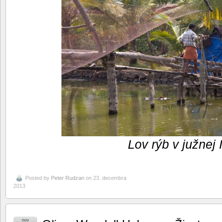
Lov rýb v južnej I
Posted by
Peter Rudzan
on 23. decembra
2013
nov