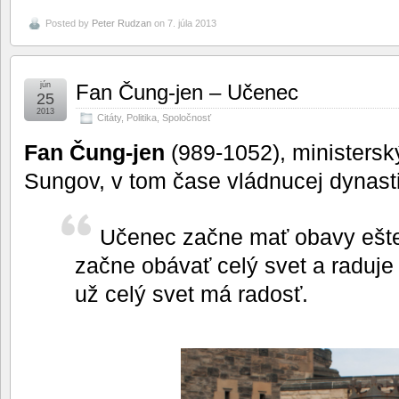
Posted by
Peter Rudzan
on 7. júla 2013
jún
Fan Čung-jen – Učenec
25
2013
Citáty
,
Politika
,
Spoločnosť
Fan Čung-jen
(989-1052), ministers
Sungov, v tom čase vládnucej dynast
Učenec začne mať obavy ešte
začne obávať celý svet a raduje
už celý svet má radosť.