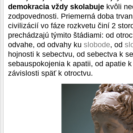
demokracia vždy skolabuje
kvôli ne
zodpovednosti. Priemerná doba trvan
civilizácií vo fáze rozkvetu činí 2 st
prechádzajú týmito štádiami: od otroct
odvahe, od odvahy ku
slobode
, od
sl
hojnosti k sebectvu, od sebectva k s
sebauspokojenia k apatii, od apatie k 
závislosti späť k otroctvu.