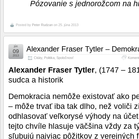
Pózovanie s jednorožcom na h
Posted by
Peter Rudzan
on 25. júna 2013
jún
Alexander Fraser Tytler – Demokr
09
2013
Citáty
,
Politika
,
Spoločnosť
Koment
Alexander Fraser Tytler
, (1747 – 18
sudca a historik
Demokracia nemôže existovať ako p
– môže trvať iba tak dlho, než voliči z
odhlasovať veľkorysé výhody na účet
tejto chvíle hlasuje väčšina vždy za tý
sľubujú najviac pôžitkov z verejných f