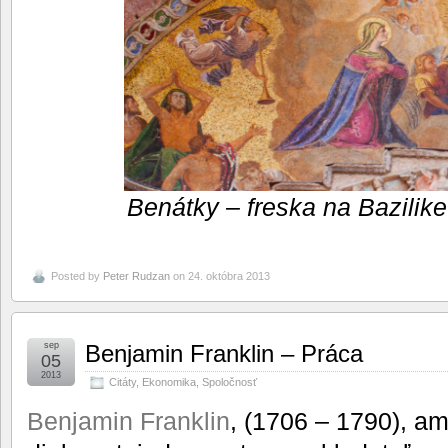
Benátky – freska na Bazilik
Posted by
Peter Rudzan
on 24. októbra 2013
sep
Benjamin Franklin – Práca
05
2013
Citáty
,
Ekonomika
,
Spoločnosť
Benjamin Franklin
, (1706 – 1790), ame