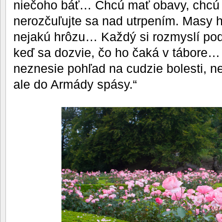
niečoho báť… Chcú mať obavy, chcú 
nerozčuľujte sa nad utrpením. Masy 
nejakú hrôzu… Každý si rozmyslí pod
keď sa dozvie, čo ho čaká v tábore… 
neznesie pohľad na cudzie bolesti, ne
ale do Armády spásy.“