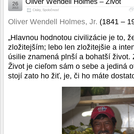
Oliver Wendell Holmes – Život
26
2013
Citáty
,
Spoločnosť
Oliver Wendell Holmes, Jr.
(1841 – 1
„Hlavnou hodnotou civilizácie je to, ž
zložitejším; lebo len zložitejšie a int
úsilie znamená plnší a bohatší život.
Život je cieľom sám o sebe a jediná o
stojí zato ho žiť, je, či ho máte dostat