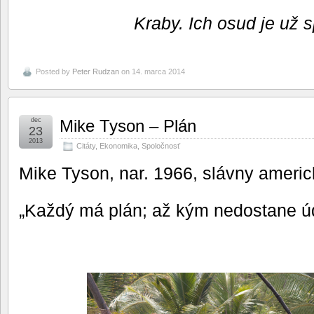
Kraby. Ich osud je už 
Posted by
Peter Rudzan
on 14. marca 2014
dec
Mike Tyson – Plán
23
2013
Citáty
,
Ekonomika
,
Spoločnosť
Mike Tyson, nar. 1966, slávny americ
„Každý má plán; až kým nedostane úd