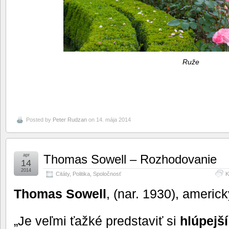
Ruže
Posted by
Peter Rudzan
on 14. mája 2014
apr
Thomas Sowell – Rozhodovanie
14
2014
Citáty
,
Politika
,
Spoločnosť
K
Thomas Sowell
, (nar. 1930), americ
„Je veľmi ťažké predstaviť si
hlúpejš