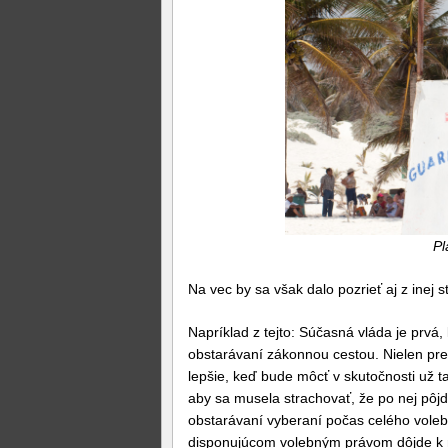
Pl
Na vec by sa však dalo pozrieť aj z inej s
Napríklad z tejto: Súčasná vláda je prvá
obstarávaní zákonnou cestou. Nielen pre 
lepšie, keď bude môcť v skutočnosti už t
aby sa musela strachovať, že po nej pôj
obstarávaní vyberaní počas celého voleb
disponujúcom volebným právom dôjde k