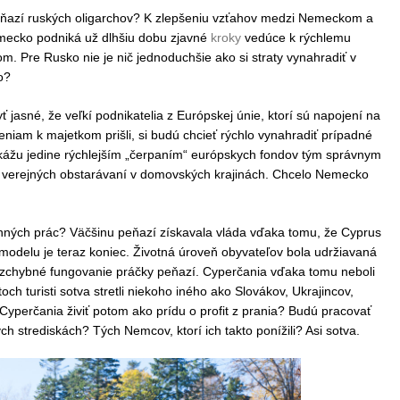
peňazí ruských oligarchov? K zlepšeniu vzťahov medzi Nemeckom a
mecko podniká už dlhšiu dobu zjavné
kroky
vedúce k rýchlemu
. Pre Rusko nie je nič jednoduchšie ako si straty vynahradiť v
o?
ť jasné, že veľkí podnikatelia z Európskej únie, ktorí sú napojení na
eniam k majetkom prišli, si budú chcieť rýchlo vynahradiť prípadné
dokážu jedine rýchlejším „čerpaním“ európskych fondov tým správnym
verejných obstarávaní v domovských krajinách. Chcelo Nemecko
ných prác? Väčšinu peňazí získavala vláda vďaka tomu, že Cyprus
modelu je teraz koniec. Životná úroveň obyvateľov bola udržiavaná
bezchybné fungovanie práčky peňazí. Cyperčania vďaka tomu neboli
ch turisti sotva stretli niekoho iného ako Slovákov, Ukrajincov,
yperčania živiť potom ako prídu o profit z prania? Budú pracovať
ch strediskách? Tých Nemcov, ktorí ich takto ponížili? Asi sotva.