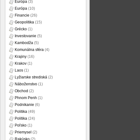
Európa
(3)
Európa
(10)
Financie
(26)
Geopolitika
(15)
Grécko
(1)
Investovanie
(5)
Kambodža
(5)
Komunálna sféra
(4)
Krajiny
(16)
Krakov
(1)
Laos
(1)
Lyžiarske strediská
(2)
Náboženstvo
(1)
Obchod
(2)
Phnom Penh
(1)
Podnikanie
(6)
Politika
(49)
Politika
(24)
Poľsko
(1)
Priemysel
(2)
Rakúsko
(2)