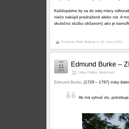
Každopádne by sa do istej miery odbúrali 
niečo nakúpil predražené alebo nie. A mo
skutočnú službu občanom) ako je kamufl
Posted by
Peter Rudzan
on 16. marca 2013
mar
Edmund Burke – Z
11
2013
Citáty
,
Politika
,
Spoločnosť
Edmund Burke
, (1729 – 1797) írsky štátni
Ak má vyhrať zlo, potrebuje 