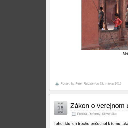
Me
Posted by
Peter Rudzan
on 22. marca 2013
mar
Zákon o verejnom 
16
2013
Politika
,
Reformy
,
Slovensko
Toho, kto len trochu pričuchol k tomu, ak