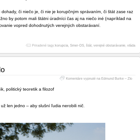
dohady, či niečo je, či nie je korupčným správaním, či štát zase raz
žno by potom mali štátni úradníci čas aj na niečo iné (napríklad na
ovanie vopred dohodnutých verejných obstarávaní.
Priradené tagy:
korupcia
,
Smer-DS
,
štát
,
verejné obstarávanie
,
vláda
lo
Komentáre vypnuté
na Edmund Burke – Zlo
k, politický teoretik a filozof
už len jedno – aby slušní ľudia nerobili nič.