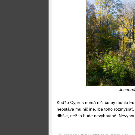
Jesenná
Keďže Cyprus nemá nič, čo by mohlo Eur
neostáva mu nič iné, iba toho rozmýšľať
dlhšie, než to bude nevyhnutné. Nevyhnut