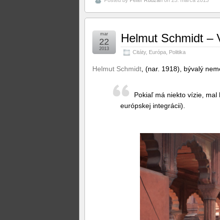
Posted by
Peter Rudzan
on 25. marca 2013
mar
Helmut Schmidt – 
22
2013
Citáty
,
Európa
,
Politika
Helmut Schmidt
, (nar. 1918), bývalý nem
Pokiaľ má niekto vízie, mal 
európskej integrácii).