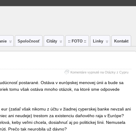
anie
Spoločnosť
Citáty
:: FOTO ::
Linky
Kontakt
Komentáre vypnuté
na Otázky z Cypru
budúcnosť postarané. Ostáva v európskej menovej únii a bude sa
Napriek tomu však ostáva mnoho otázok, na ktoré sme odpovede
eur (zatiaľ však nikomu z účtu v žiadnej cyperskej banke nevzali ani
iec ani neudeje) trestom za existenciu daňového raja v Európe?
vá, keby veľmi chcela, dosiahnuť aj po politickej línii. Nemusela
úti. Prečo tak neurobila už dávno?