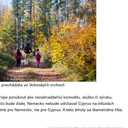
 prechádzka vo Volovských vrchoch
ópe ponúknuť ako nenahraditeľnú komoditu, službu či výrobu,
, čo bude ďalej. Nemecko nebude udržiavať Cyprus na infúziách
né pre Nemecko, nie pre Cyprus. A tieto lehoty sa diametrálne líšia.