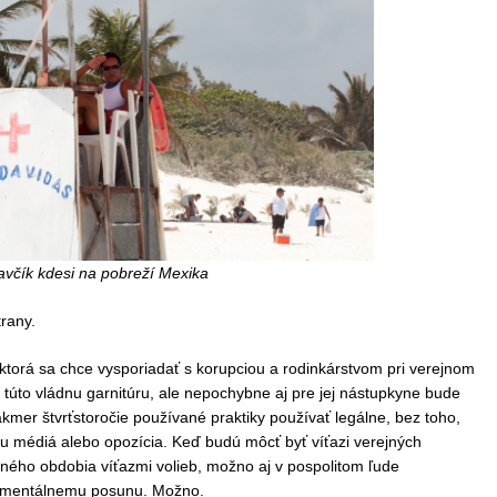
avčík kdesi na pobreží Mexika
trany.
, ktorá sa chce vysporiadať s korupciou a rodinkárstvom pri verejnom
túto vládnu garnitúru, ale nepochybne aj pre jej nástupkyne bude
akmer štvrťstoročie používané praktiky používať legálne, bez toho,
du médiá alebo opozícia. Keď budú môcť byť víťazi verejných
ného obdobia víťazmi volieb, možno aj v pospolitom ľude
 mentálnemu posunu. Možno.