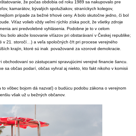
nštatovanie, že počas obdobia od roku 1989 sa nakupovalo pre
eľov, kamarátov, bývalých spolužiakov, straníckych kolegov,
nejšom prípade za bežné trhové ceny. A bolo skutočne jedno, či bol
bude. Víťaz volieb vždy veľmi rýchlo získa pocit, že všetky zdroje
menia ani predvolebné vyhlásenia. Podobne je to v celom
ou bolo akože losovanie víťazov pri obstarávaní v Českej republike;
né v 21. storočí…) a veľa spoločných čŕt pri procese verejného
lších krajín, ktoré sú inak považované za vzorové demokracie.
ri obchodovaní so zástupcami spravujúcimi verejné financie šancu.
e sa občas podarí, občas vyhral aj niekto, kto fakt nikoho v komisii
a to vôbec bojom dá nazvať) o budúcu podobu zákona o verejnom
menšiu však už u bežných občanov.