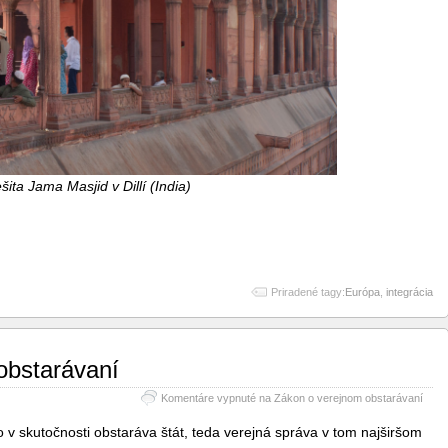
šita Jama Masjid v Dillí (India)
Priradené tagy:
Európa
,
integrácia
obstarávaní
Komentáre vypnuté
na Zákon o verejnom obstarávaní
o v skutočnosti obstaráva štát, teda verejná správa v tom najširšom