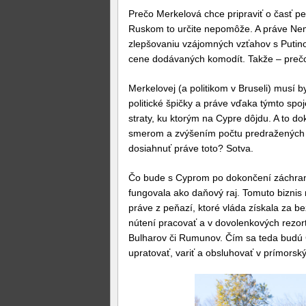
Prečo Merkelová chce pripraviť o časť 
Ruskom to určite nepomôže. A práve Ne
zlepšovaniu vzájomných vzťahov s Putinom
cene dodávaných komodít. Takže – preč
Merkelovej (a politikom v Bruseli) musí by
politické špičky a práve vďaka týmto spoj
straty, ku ktorým na Cypre dôjdu. A to 
smerom a zvýšením počtu predražených 
dosiahnuť práve toto? Sotva.
Čo bude s Cyprom po dokončení záchran
fungovala ako daňový raj. Tomuto biznis 
práve z peňazí, ktoré vláda získala za 
nútení pracovať a v dovolenkových rezorto
Bulharov či Rumunov. Čím sa teda budú C
upratovať, variť a obsluhovať v prímorský