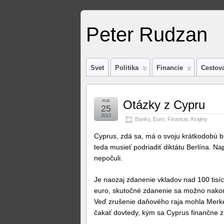
Peter Rudzan
Svet
Politika
Financie
Cestov
mar
Otázky z Cypru
25
2013
Banky
,
Euro
,
Financie
,
Krajiny
Cyprus, zdá sa, má o svoju krátkodobú 
teda musieť podriadiť diktátu Berlína. 
nepočuli.
Je naozaj zdanenie vkladov nad 100 tisíc 
euro, skutočné zdanenie sa možno nakon
Veď zrušenie daňového raja mohla Merkelo
čakať dovtedy, kým sa Cyprus finančne zr