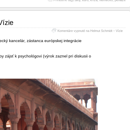
Priradené tagy:
dlhy
,
euro
,
kríza
,
Nemecko
,
peniaze
Vízie
Komentáre vypnuté
na Helmut Schmidt – Vízie
ecký kancelár, zástanca európskej integrácie
by zájsť k psychológovi (výrok zaznel pri diskusii o