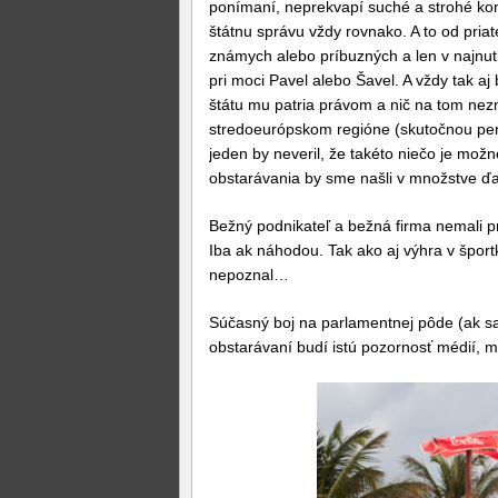
ponímaní, neprekvapí suché a strohé ko
štátnu správu vždy rovnako. A to od priat
známych alebo príbuzných a len v najnut
pri moci Pavel alebo Šavel. A vždy tak aj 
štátu mu patria právom a nič na tom nez
stredoeurópskom regióne (skutočnou perl
jeden by neveril, že takéto niečo je mož
obstarávania by sme našli v množstve ďa
Bežný podnikateľ a bežná firma nemali p
Iba ak náhodou. Tak ako aj výhra v športk
nepoznal…
Súčasný boj na parlamentnej pôde (ak s
obstarávaní budí istú pozornosť médií, 