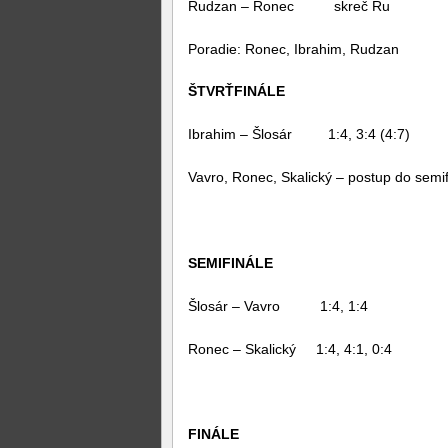
Rudzan – Ronec skreč Ru
Poradie: Ronec, Ibrahim, Rudzan
ŠTVRŤFINÁLE
Ibrahim – Šlosár 1:4, 3:4 (4:7)
Vavro, Ronec, Skalický – postup do semif
SEMIFINÁLE
Šlosár – Vavro 1:4, 1:4
Ronec – Skalický 1:4, 4:1, 0:4
FINÁLE