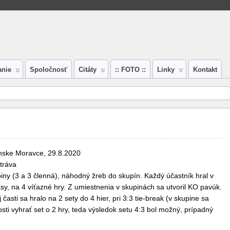
anie
Spoločnosť
Citáty
:: FOTO ::
Linky
Kontakt
nske Moravce, 29.8.2020
tráva
iny (3 a 3 členná), náhodný žreb do skupín. Každý účastník hral v
sy, na 4 víťazné hry. Z umiestnenia v skupinách sa utvoril KO pavúk.
časti sa hralo na 2 sety do 4 hier, pri 3:3 tie-break (v skupine sa
sti vyhrať set o 2 hry, teda výsledok setu 4:3 bol možný, prípadný