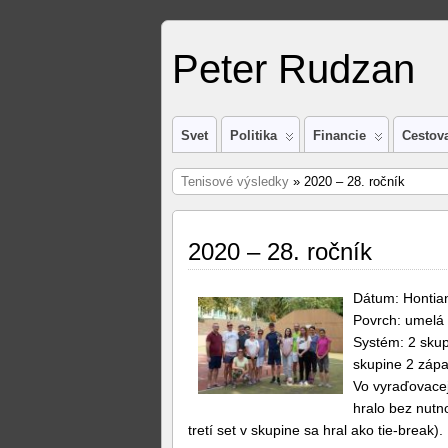
Peter Rudzan
Svet
Politika
Financie
Cestov
Tenisové výsledky
» 2020 – 28. ročník
2020 – 28. ročník
Dátum: Hontia
Povrch: umelá 
Systém: 2 skup
skupine 2 zápa
Vo vyraďovacej 
hralo bez nutno
tretí set v skupine sa hral ako tie-break).